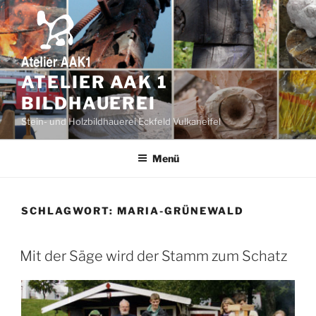
Zum
Inhalt
springen
ATELIER AAK 1
BILDHAUEREI
Stein- und Holzbildhauerei Eckfeld Vulkaneifel
Menü
SCHLAGWORT:
MARIA-GRÜNEWALD
Mit der Säge wird der Stamm zum Schatz