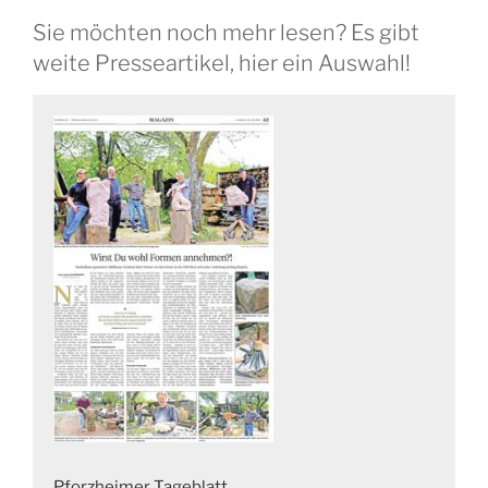
Sie möchten noch mehr lesen? Es gibt
weite Presseartikel, hier ein Auswahl!
n
J
A
Pforzheimer Tageblatt