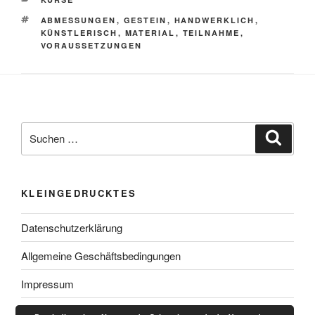
SCHLAGWÖRTER
ABMESSUNGEN
,
GESTEIN
,
HANDWERKLICH
,
KÜNSTLERISCH
,
MATERIAL
,
TEILNAHME
,
VORAUSSETZUNGEN
Suchen
Suche
nach:
KLEINGEDRUCKTES
Datenschutzerklärung
Allgemeine Geschäftsbedingungen
Impressum