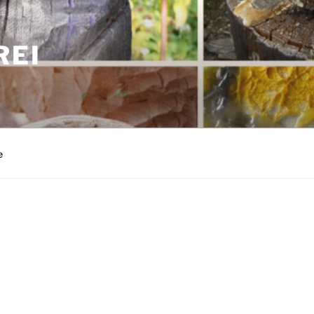
REI
e