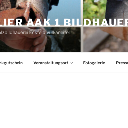
LIER AAK 1 BILDHAUE
olzbildhauerei Eckfeld Vulkaneifel
nkgutschein
Veranstaltungsort
Fotogalerie
Press