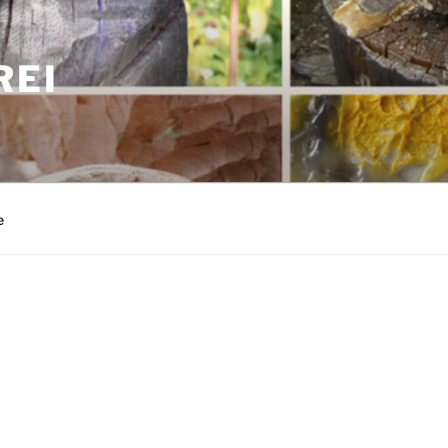
REI
e