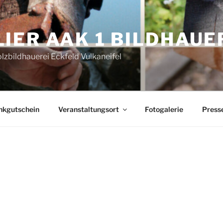
LIER AAK 1 BILDHAUE
olzbildhauerei Eckfeld Vulkaneifel
nkgutschein
Veranstaltungsort
Fotogalerie
Press